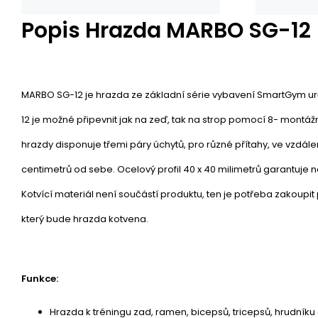
Popis
Hrazda MARBO SG-12
MARBO SG-12 je hrazda ze základní série vybavení SmartGym ur
12 je možné připevnit jak na zeď, tak na strop pomocí 8- montáž
hrazdy disponuje třemi páry úchytů, pro různé přítahy, ve vzdále
centimetrů od sebe. Ocelový profil 40 x 40 milimetrů garantuje n
Kotvící materiál není součástí produktu, ten je potřeba zakoupi
který bude hrazda kotvena.
Funkce:
Hrazda k tréningu zad, ramen, bicepsů, tricepsů, hrudníku