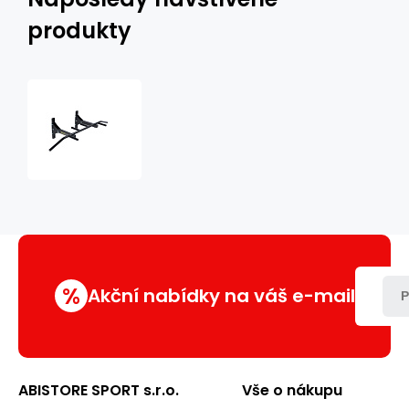
produkty
Hrazda
MARBO
SG-
12
%
Akční nabídky na váš e-mail
P
ABISTORE SPORT s.r.o.
Vše o nákupu