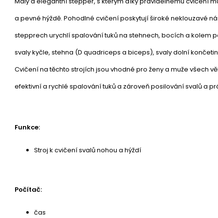
Malý a elegantní stepper, s kterým díky pravidelnému cvičení můž
a pevné hýždě. Pohodlné cvičení poskytují široké neklouzavé náš
stepprech urychlí spalování tuků na stehnech, bocích a kolem pa
svaly kyčle, stehna (D quadriceps a biceps), svaly dolní končetiny
Cvičení na těchto strojích jsou vhodné pro ženy a muže všech vě
efektivní a rychlé spalování tuků a zároveň posilování svalů a pr
Funkce:
Stroj k cvičení svalů nohou a hýždí
Počítač:
čas