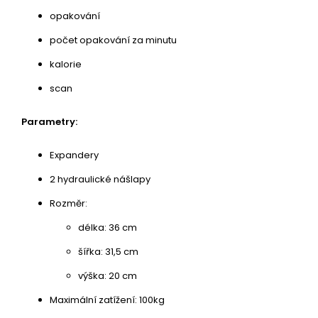
opakování
počet opakování za minutu
kalorie
scan
Parametry:
Expandery
2 hydraulické nášlapy
Rozměr:
délka: 36 cm
šířka: 31,5 cm
výška: 20 cm
Maximální zatížení: 100kg