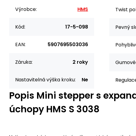
Výrobce:
HMS
Twist po
Kód:
17-5-098
Pevný sl
EAN:
5907695503036
Pohybliv
Záruka:
2 roky
Gumové 
Nastavitelná výška kroku:
Ne
Regulace
Popis
Mini stepper s expan
úchopy HMS S 3038