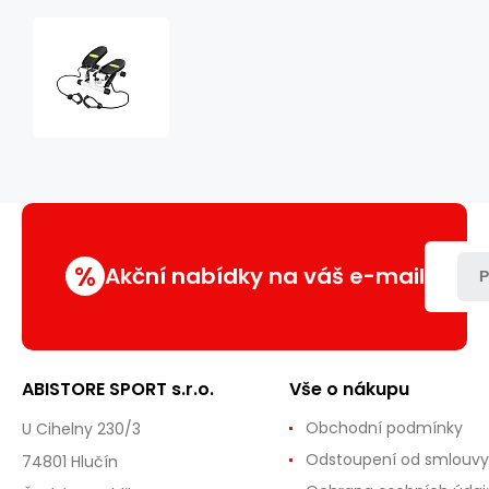
Mini
stepper
s
expandéry
a
úchopy
HMS
S
3038
%
Akční nabídky na váš e-mail
P
ABISTORE SPORT s.r.o.
Vše o nákupu
Obchodní podmínky
U Cihelny 230/3
Odstoupení od smlouvy
74801 Hlučín