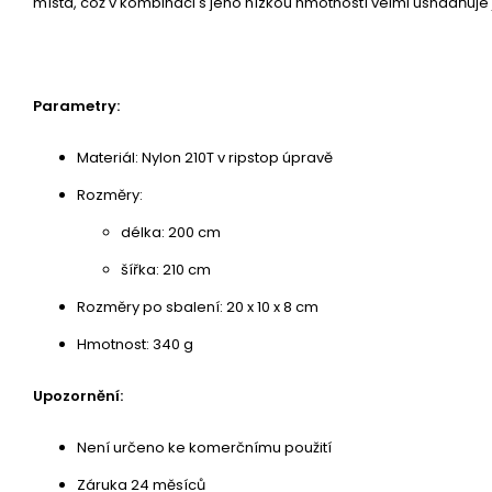
místa, což v kombinaci s jeho nízkou hmotností velmi usnadňuje
Parametry:
Materiál: Nylon 210T v ripstop úpravě
Rozměry:
délka: 200 cm
šířka: 210 cm
Rozměry po sbalení: 20 x 10 x 8 cm
Hmotnost: 340 g
Upozornění:
Není určeno ke komerčnímu použití
Záruka 24 měsíců