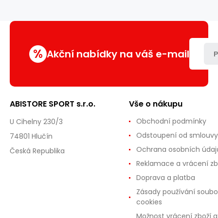
NC1716
%
Akční nabídky na váš e-mail
P
ABISTORE SPORT s.r.o.
Vše o nákupu
Obchodní podmínky
U Cihelny 230/3
Odstoupení od smlouvy
74801 Hlučín
Ochrana osobních údaj
Česká Republika
Reklamace a vrácení zb
Doprava a platba
Zásady používání soubo
cookies
Možnost vrácení zboží a