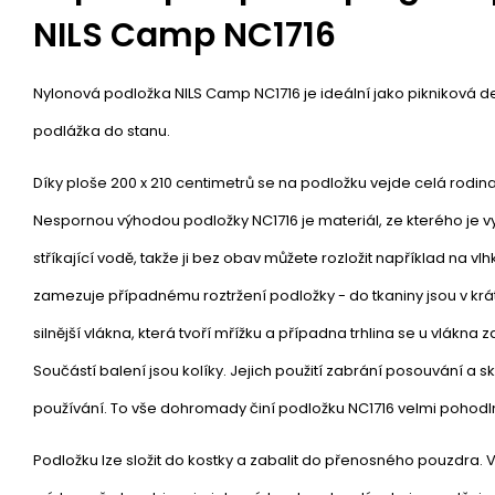
NILS Camp NC1716
Nylonová podložka NILS Camp NC1716 je ideální jako pikniková d
podlážka do stanu.
Díky ploše 200 x 210 centimetrů se na podložku vejde celá rodin
Nespornou výhodou podložky NC1716 je materiál, ze kterého je v
stříkající vodě, takže ji bez obav můžete rozložit například na vl
zamezuje případnému roztržení podložky - do tkaniny jsou v kr
silnější vlákna, která tvoří mřížku a případna trhlina se u vlákna
Součástí balení jsou kolíky. Jejich použití zabrání posouvání a
používání. To vše dohromady činí podložku NC1716 velmi pohodln
Podložku lze složit do kostky a zabalit do přenosného pouzdra.