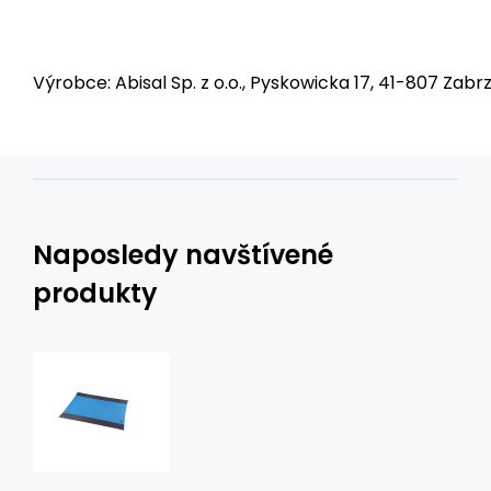
Výrobce: Abisal Sp. z o.o., Pyskowicka 17, 41-807 Zabrz
Naposledy navštívené
produkty
Ripstop
kempingová
podložka
NILS
Camp