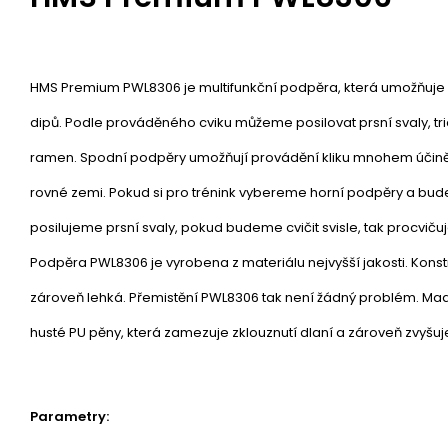
HMS Premium PWL8306 je multifunkční podpěra, která umožňuje p
dipů. Podle prováděného cviku můžeme posilovat prsní svaly, tr
ramen. Spodní podpěry umožňují provádění kliku mnohem účiněj
rovné zemi. Pokud si pro trénink vybereme horní podpěry a bu
posilujeme prsní svaly, pokud budeme cvičit svisle, tak procvič
Podpěra PWL8306 je vyrobena z materiálu nejvyšší jakosti. Konstr
zároveň lehká. Přemistění PWL8306 tak není žádný problém. Mad
husté PU pěny, která zamezuje zklouznutí dlaní a zároveň zvyšu
Parametry: