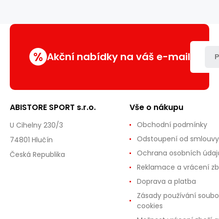
Premium
PWL8306
%
Akční nabídky na váš e-mail
P
ABISTORE SPORT s.r.o.
Vše o nákupu
Obchodní podmínky
U Cihelny 230/3
Odstoupení od smlouvy
74801 Hlučín
Ochrana osobních údaj
Česká Republika
Reklamace a vrácení zb
Doprava a platba
Zásady používání soubo
cookies