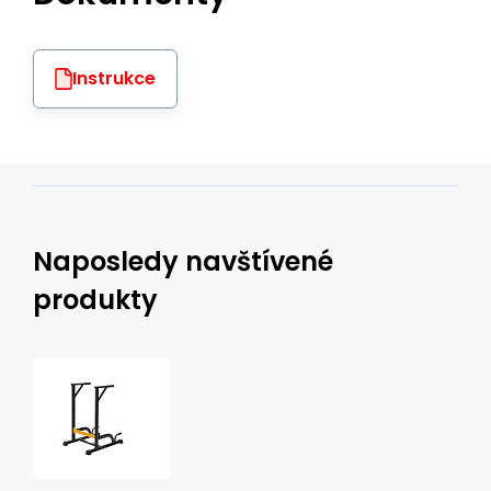
Instrukce
Naposledy navštívené
produkty
Multifunkční
podpěra
na
kliky
HMS