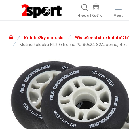
Hledat
Menu
Kolobežky a brusle
Příslušenství ke koloběžk
Matná kolečka NILS Extreme PU 80x24 82A, černá, 4 ks