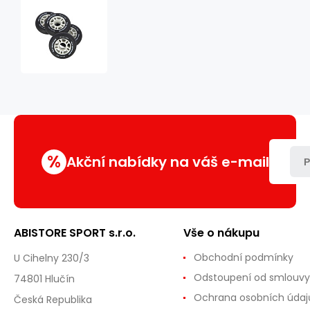
Matná
kolečka
NILS
Extreme
PU
80x24
82A,
černá,
4
ks
%
Akční nabídky na váš e-mail
P
ABISTORE SPORT s.r.o.
Vše o nákupu
Obchodní podmínky
U Cihelny 230/3
Odstoupení od smlouvy
74801 Hlučín
Ochrana osobních údaj
Česká Republika