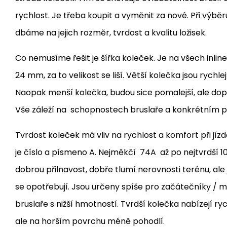
rychlost. Je třeba koupit a vyměnit za nové. Při výbě
dbáme na jejich rozměr, tvrdost a kvalitu ložisek.
Co nemusíme řešit je šířka koleček. Je na všech inlin
24 mm, za to
velikost se liší. Větší kolečka jsou rychle
Naopak menší kolečka, budou sice pomalejší, ale dopře
Vše záleží na schopnostech bruslaře a konkrétním po
Tvrdost koleček
má vliv na rychlost a komfort při jíz
je číslo a písmeno A. Nejměkčí 74A až po nejtvrdší 1
dobrou přilnavost, dobře tlumí nerovnosti terénu, ale 
se opotřebují. Jsou určeny spíše pro začátečníky / m
bruslaře s nižší hmotností.
Tvrdší kolečka nabízejí ryc
ale na horším povrchu méně pohodlí.