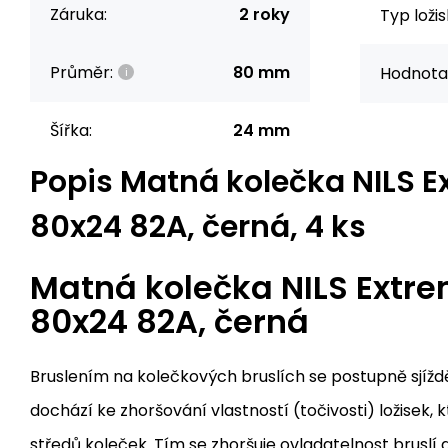
Záruka:
2 roky
Typ ložis
Průměr:
80 mm
Hodnota
Šířka:
24 mm
Popis
Matná kolečka NILS E
80x24 82A, černá, 4 ks
Matná kolečka NILS Extr
80x24 82A, černá
Bruslením na kolečkových bruslích se postupně sjížd
dochází ke zhoršování vlastností (točivosti) ložisek, 
středů koleček. Tím se zhoršuje ovladatelnost bruslí a 