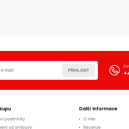
Za
PŘIHLÁSIT
+
ákupu
Další informace
ní podmínky
O nás
ení od smlouvy
Recenze