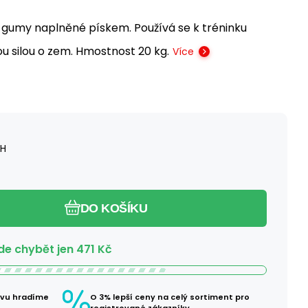
é gumy naplněné pískem. Používá se k tréninku
ou silou o zem. Hmostnost 20 kg.
Více
PH
DO KOŠÍKU
e chybět jen
471
Kč
avu hradíme
O 3% lepší ceny na celý sortiment pro
registrované zákazníky.