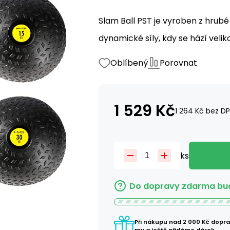
Slam Ball PST je vyroben z hrub
dynamické síly, kdy se hází velik
Oblíbený
Porovnat
1 529
Kč
1 264
Kč
bez D
ks
Do dopravy zdarma bud
Při nákupu nad 2 000 Kč dopr
my a ještě přidáme dárek.