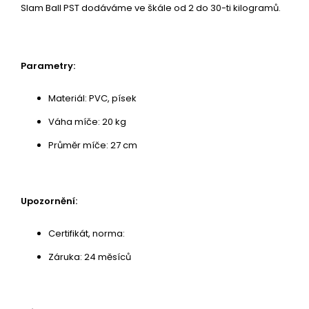
Slam Ball PST dodáváme ve škále od 2 do 30-ti kilogramů.
Parametry:
Materiál: PVC, písek
Váha míče: 20 kg
Průměr míče: 27 cm
Upozornění:
Certifikát, norma:
Záruka: 24 měsíců