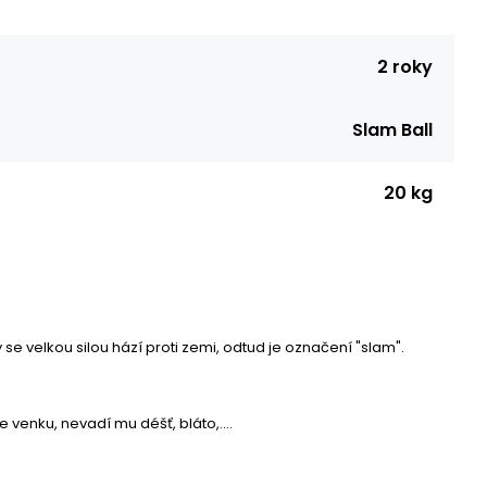
2 roky
Slam Ball
20 kg
e velkou silou hází proti zemi, odtud je označení "slam".
venku, nevadí mu déšť, bláto,....