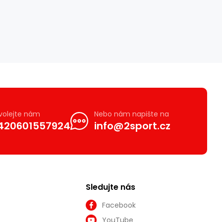
volejte nám
Nebo nám napište na
420601557924
info@2sport.cz
Sledujte nás
Facebook
YouTube