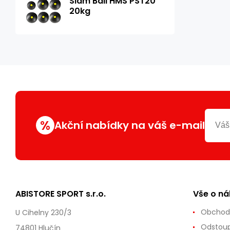
Slam Ball HMS PST20
20kg
%
Akční nabídky na váš e-mail
ABISTORE SPORT s.r.o.
Vše o n
Obchod
U Cihelny 230/3
Odstoup
74801 Hlučín