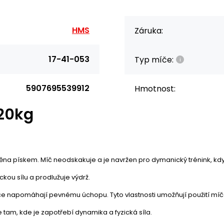
HMS
Záruka:
17-41-053
Typ míče:
5907695539912
Hmotnost:
 20kg
ěna pískem. Míč neodskakuje a je navržen pro dymanický trénink, kdy s
kou sílu a prodlužuje výdrž.
e napomáhají pevnému úchopu. Tyto vlastnosti umožňují použití míče 
 tam, kde je zapotřebí dynamika a fyzická síla.