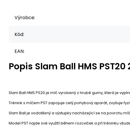
Výrobce:
Kód:
EAN:
Popis
Slam Ball HMS PST20
Slam Ball HMS PS20 je míč vyrobený z hrubé gumy, která je vypln
Trénink s míčem PST zapojuje celý pohybový aparát, zvyšuje fyzic
Slam Ball je vodotěsný a výstupky nacházející se na povrchu míč
Model PST najde své využití během rozcviček a při tréninku všude