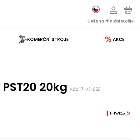
Čeština
Přihlásit
Košík
KOMERČNÍ STROJE
AKCE
 PST20 20kg
Kód:
17-41-053