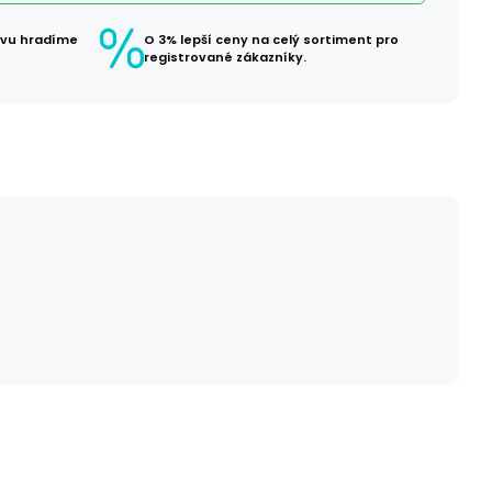
avu hradíme
O 3% lepší ceny na celý sortiment pro
registrované zákazníky.
č