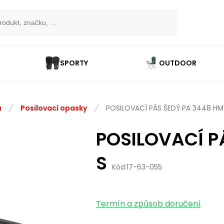
SPORTY
OUTDOOR
a
Posilovací opasky
POSILOVACÍ PÁS ŠEDÝ PA 3448 HM
POSILOVACÍ P
S
Kód:
17-63-055
Termín a způsob doručení