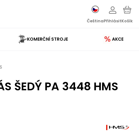
Čeština
Přihlásit
Košík
KOMERČNÍ STROJE
AKCE
S
ÁS ŠEDÝ PA 3448 HMS