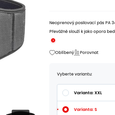
Neoprenový posilovací pás PA 34
Převážně slouží k jako opora bed
Oblíbený
Porovnat
Vyberte variantu:
Varianta
:
XXL
Varianta
:
S