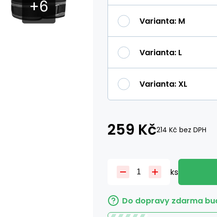
Varianta
:
M
Varianta
:
L
Varianta
:
XL
259
Kč
214
Kč
bez DPH
ks
Do dopravy zdarma bud