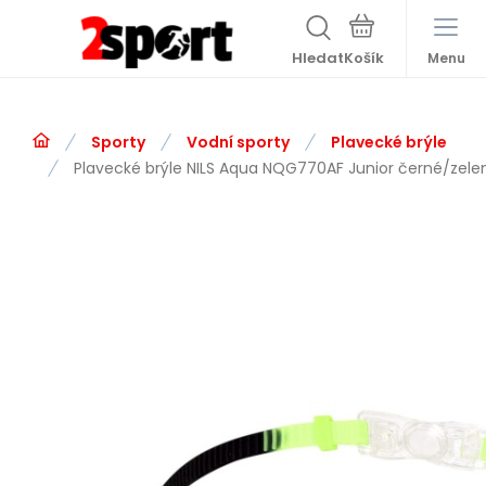
Hledat
Menu
Sporty
Vodní sporty
Plavecké brýle
Plavecké brýle NILS Aqua NQG770AF Junior černé/zele