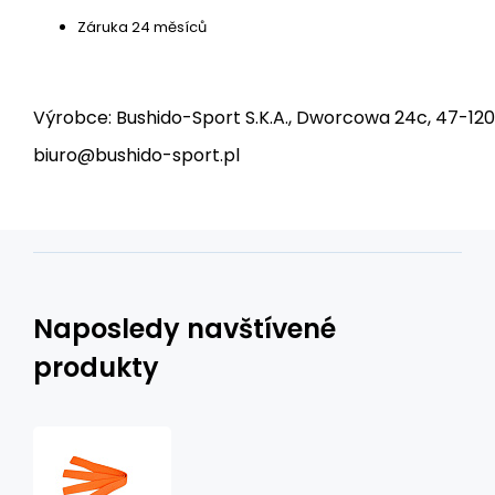
Záruka 24 měsíců
Výrobce: Bushido-Sport S.K.A., Dworcowa 24c, 47-120
biuro@bushido-sport.pl
Naposledy navštívené
produkty
Oranžový
pás