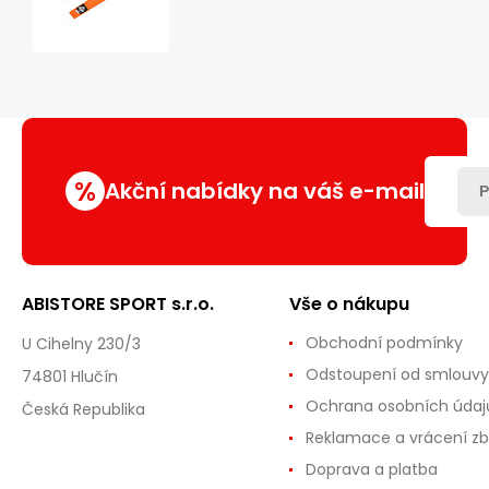
ke
kimonu
DBX
BUSHIDO
OBI
%
Akční nabídky na váš e-mail
P
ABISTORE SPORT s.r.o.
Vše o nákupu
Obchodní podmínky
U Cihelny 230/3
Odstoupení od smlouvy
74801 Hlučín
Ochrana osobních údaj
Česká Republika
Reklamace a vrácení zb
Doprava a platba