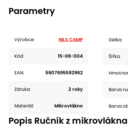
Parametry
Výrobce:
NILS CAMP
Délka:
Kód:
15-06-004
Šířka:
EAN:
5907695592962
Hmotnos
Záruka:
2 roky
Barva ru
Materiál:
Mikrovlákno
Barva obš
Popis
Ručník z mikrovlákn