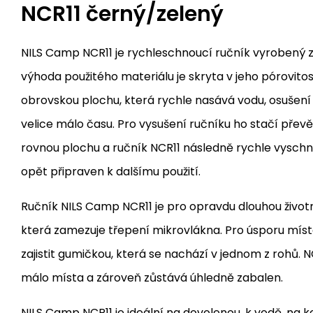
NCR11 černý/zelený
NILS Camp NCR11 je rychleschnoucí ručník vyrobený z
výhoda použitého materiálu je skryta v jeho pórovitos
obrovskou plochu, která rychle nasává vodu, osušení
velice málo času. Pro vysušení ručníku ho stačí převěs
rovnou plochu a ručník NCR11 následně rychle vyschne
opět připraven k dalšímu použití.
Ručník NILS Camp NCR11 je pro opravdu dlouhou životnou
která zamezuje třepení mikrovlákna. Pro úsporu místa
zajistit gumičkou, která se nachází v jednom z rohů. N
málo místa a zároveň zůstává úhledně zabalen.
NILS Camp NCR11 je ideální na dovolenou, k vodě, na 