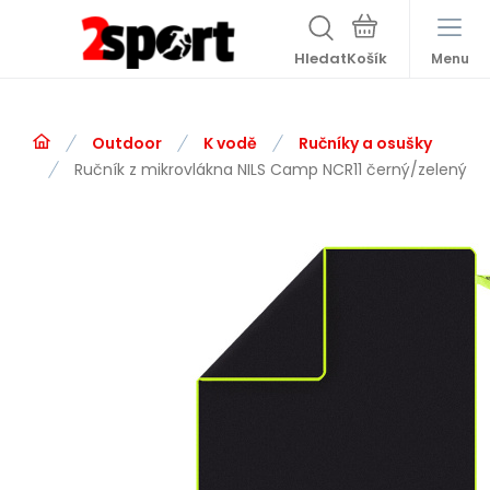
Hledat
Menu
Outdoor
K vodě
Ručníky a osušky
Ručník z mikrovlákna NILS Camp NCR11 černý/zelený