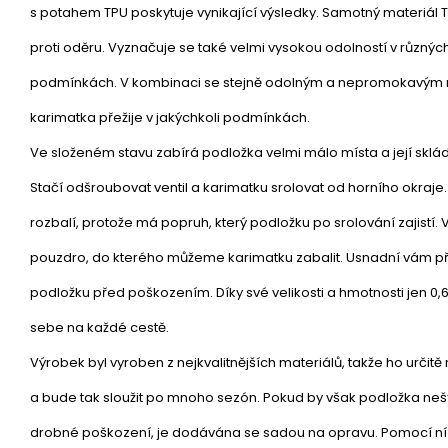
s potahem TPU poskytuje vynikající výsledky. Samotný materiál T
proti oděru. Vyznačuje se také velmi vysokou odolností v různýc
podmínkách. V kombinaci se stejně odolným a nepromokavým nyl
karimatka přežije v jakýchkoli podmínkách.
Ve složeném stavu zabírá podložka velmi málo místa a její sklá
Stačí odšroubovat ventil a karimatku srolovat od horního okraje
rozbalí, protože má popruh, který podložku po srolování zajistí. 
pouzdro, do kterého můžeme karimatku zabalit. Usnadní vám př
podložku před poškozením. Díky své velikosti a hmotnosti jen 0,6
sebe na každé cestě.
Výrobek byl vyroben z nejkvalitnějších materiálů, takže ho určit
a bude tak sloužit po mnoho sezón. Pokud by však podložka ne
drobné poškození, je dodávána se sadou na opravu. Pomocí n