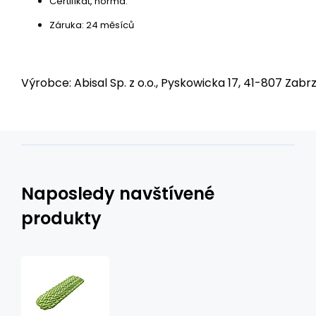
Certifikát, norma:
Záruka: 24 měsíců
Výrobce: Abisal Sp. z o.o., Pyskowicka 17, 41-807 Zabrz
Naposledy navštívené
produkty
Turistická
karimatka
NILS