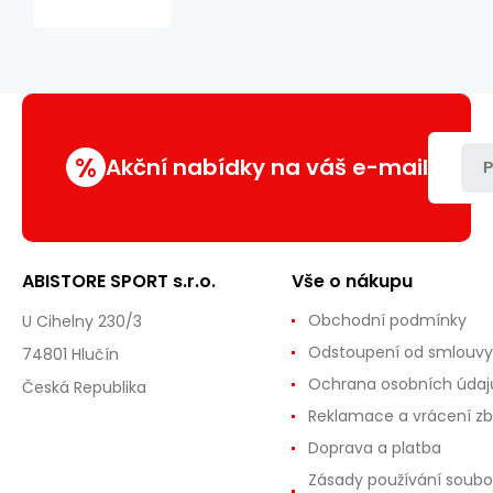
Camp
NC4005
zelená
%
Akční nabídky na váš e-mail
P
ABISTORE SPORT s.r.o.
Vše o nákupu
Obchodní podmínky
U Cihelny 230/3
Odstoupení od smlouvy
74801 Hlučín
Ochrana osobních údaj
Česká Republika
Reklamace a vrácení zb
Doprava a platba
Zásady používání soubo