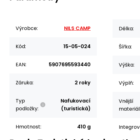
Výrobce:
NILS CAMP
Délka:
Kód:
15-05-024
Šířka:
EAN:
5907695593440
Výška:
Záruka:
2 roky
Výplň:
Typ
Nafukovací
Vnější
podložky:
(turistická)
materiál
Hmotnost:
410 g
Integrov