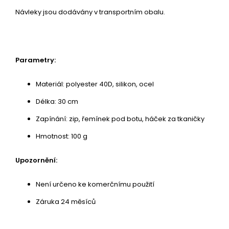
Návleky jsou dodávány v transportním obalu.
Parametry:
Materiál: polyester 40D, silikon, ocel
Délka: 30 cm
Zapínání: zip, řemínek pod botu, háček za tkaničky
Hmotnost: 100 g
Upozornění:
Není určeno ke komerčnímu použití
Záruka 24 měsíců