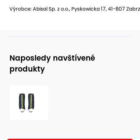
Výrobce: Abisal Sp. z o.o., Pyskowicka 17, 41-807 Zabrz
Naposledy navštívené
produkty
Návleky
-
gaitery
NILS
Camp
NC1770