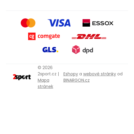
© 2026
2sport.cz |
Eshopy
a
webové stránky
od
Mapa
BINARGON.cz
stránek