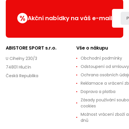
%
Akční nabídky na váš e-mail
P
ABISTORE SPORT s.r.o.
Vše o nákupu
Obchodní podmínky
U Cihelny 230/3
Odstoupení od smlouvy
74801 Hlučín
Ochrana osobních údaj
Česká Republika
Reklamace a vrácení zb
Doprava a platba
Zásady používání soubo
cookies
Možnost vrácení zboží a
dnů