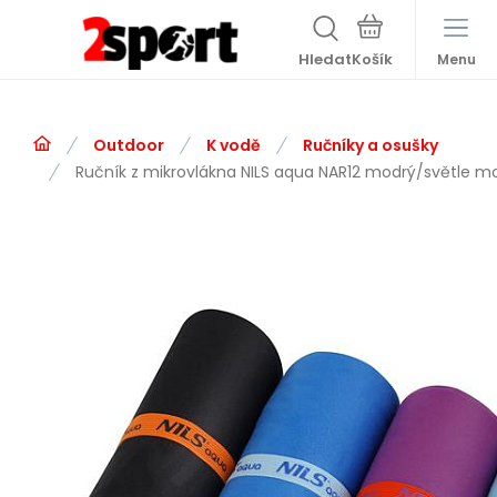
Hledat
Menu
Outdoor
K vodě
Ručníky a osušky
Ručník z mikrovlákna NILS aqua NAR12 modrý/světle m