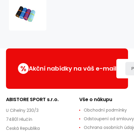
Ručník
z
mikrovlákna
NILS
aqua
NAR12
modrý/světle
modrý
%
Akční nabídky na váš e-mail
P
ABISTORE SPORT s.r.o.
Vše o nákupu
Obchodní podmínky
U Cihelny 230/3
Odstoupení od smlouvy
74801 Hlučín
Ochrana osobních údaj
Česká Republika