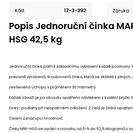
Kód:
17-3-392
Záruka:
Popis
Jednoruční činka M
HSG 42,5 kg
Jednoruční činka patří k základnímu vybavení každé posilovny
precizně vyrobená, šroubovaná činka, která se skládá z plných,
zesíleného úchopu s průměrem 30 milimetrů.
Každé závaží je po obvodu opatřeno návlekem z kvalitní pryže,
činky i podlahy při neopatrném odložení. Z čela je činka opatře
číslem označující hmotnost.
Činky MW-HSG se vyrábí v rozsahu od 5-ti do 52,5 kilogramů s 