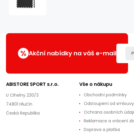
podložka
HMS
MP12
%
Akční nabídky na váš e-mail
P
ABISTORE SPORT s.r.o.
Vše o nákupu
Obchodní podmínky
U Cihelny 230/3
Odstoupení od smlouvy
74801 Hlučín
Ochrana osobních údaj
Česká Republika
Reklamace a vrácení zb
Doprava a platba