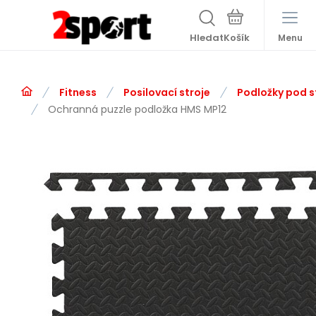
Hledat
Menu
Fitness
Posilovací stroje
Podložky pod s
Ochranná puzzle podložka HMS MP12