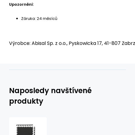
Upozornění:
Záruka: 24 měsíců
Výrobce: Abisal Sp. z o.o., Pyskowicka 17, 41-807 Zabrz
Naposledy navštívené
produkty
Ochranná
puzzle