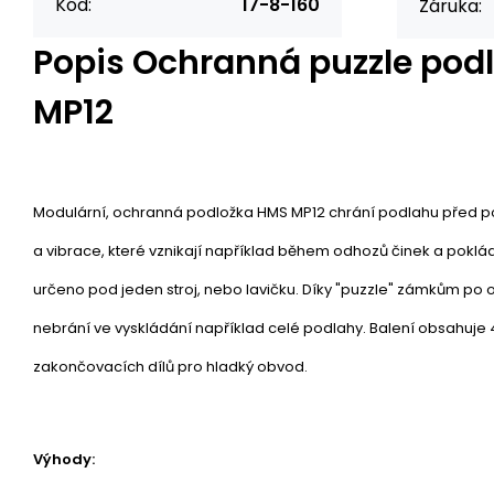
Kód:
17-8-160
Záruka:
Popis
Ochranná puzzle pod
MP12
Modulární, ochranná podložka HMS MP12 chrání podlahu před po
a vibrace, které vznikají například během odhozů činek a poklád
určeno pod jeden stroj, nebo lavičku. Díky "puzzle" zámkům po
nebrání ve vyskládání například celé podlahy. Balení obsahuje 
zakončovacích dílů pro hladký obvod.
Výhody: