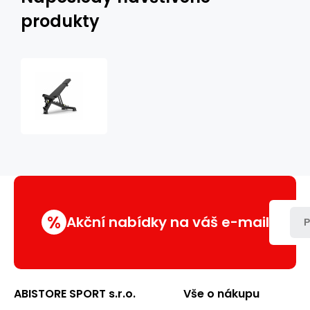
produkty
Variabilní
posilovací
lavice
MARBO
MP-
L202
2.0
%
Akční nabídky na váš e-mail
P
ABISTORE SPORT s.r.o.
Vše o nákupu