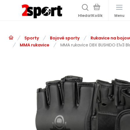
Hledat
Menu
Sporty
Bojové sporty
Rukavice na bojov
MMA rukavice
MMA rukavice DBX BUSHIDO E1v3 Bl