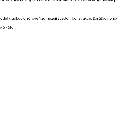
je osazen dvěma trny o průměru 25 milimetrů. Jako zátěž tedy můžete p
podní kladkou a zároveň zamezují zvedání konstrukce. Zarážka nohou j
cké kůže.