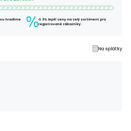
avu hradíme
O 3% lepší ceny na celý sortiment pro
registrované zákazníky.
Na splátky
č