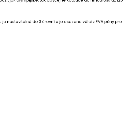
oužít jak olympijské, tak obyčejné kotouče do hmotnosti až 120
e nastavitelná do 3 úrovní a je osazena válci z EVA pěny pro