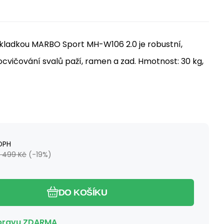
ní kladkou MARBO Sport MH-W106 2.0 je robustní,
ocvičování svalů paží, ramen a zad. Hmotnost: 30 kg,
DPH
 499
Kč
(-
19
%)
DO KOŠÍKU
pravu ZDARMA