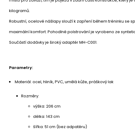
místo pro závaží, tím je pojezd v zadní části konstrukce, který 
kilogramů.
Robustní, ocelové nášlapy slouží k zapření během tréninku se s
maximální komfort. Pohodlné polstrování je vyrobeno ze synteti
Součástí dodávky je široký adaptér MH-C001.
Parametry:
Materiál: ocel, hliník, PVC, umělá kůže, práškový lak
Rozměry:
výška: 206 cm
délka: 143 cm
šířka: 51 cm (bez adpatéru)