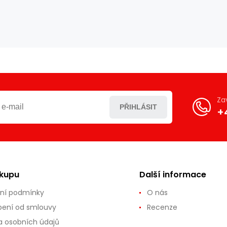
Za
PŘIHLÁSIT
+
ákupu
Další informace
ní podmínky
O nás
ení od smlouvy
Recenze
 osobních údajů