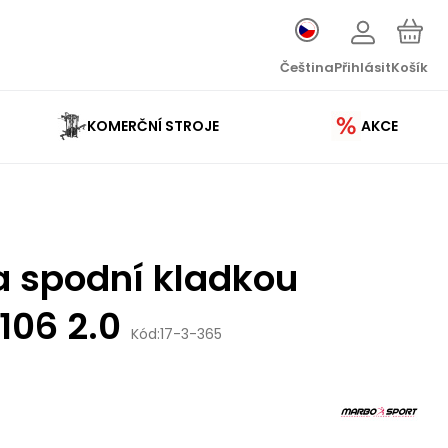
Čeština
Přihlásit
Košík
KOMERČNÍ STROJE
AKCE
 a spodní kladkou
06 2.0
Kód:
17-3-365