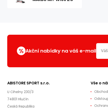
%
Akční nabídky na váš e-mail
ABISTORE SPORT s.r.o.
Vše o n
Obchod
U Cihelny 230/3
Odstoup
74801 Hlučín
Ochrana
Česká Republika