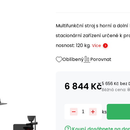
Multifunkční stroj s horní a dol
stacionární zařízení určené k pr
nosnost: 120 kg.
Více
Oblíbený
Porovnat
6 844
Kč
5 656
Kč
bez 
Běžná cena:
8
ks
Koupí dosáhnete na do