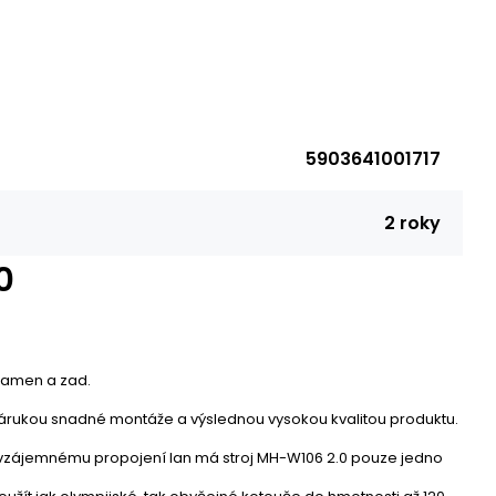
5903641001717
2 roky
0
 ramen a zad.
je zárukou snadné montáže a výslednou vysokou kvalitou produktu.
ky vzájemnému propojení lan má stroj MH-W106 2.0 pouze jedno