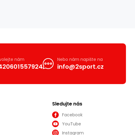
volejte nám
Nebo nám napište na
420601557924
info@2sport.cz
Sledujte nás
Facebook
YouTube
Instagram