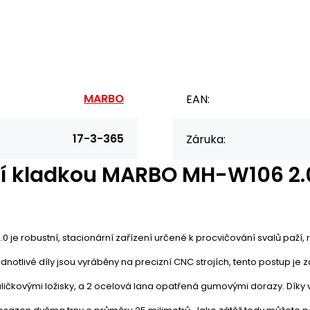
MARBO
EAN:
17-3-365
Záruka:
dní kladkou MARBO MH-W106 2.
.0 je robustní, stacionární zařízení určené k procvičování svalů paží,
ednotlivé díly jsou vyráběny na precizní CNC strojích, tento postup 
kuličkovými ložisky, a 2 ocelová lana opatřená gumovými dorazy. Dí