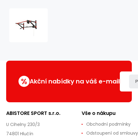
Hrazda
s
horní
kladkou
MARBO
MH-
D204
%
Akční nabídky na váš e-mail
P
ABISTORE SPORT s.r.o.
Vše o nákupu
Obchodní podmínky
U Cihelny 230/3
Odstoupení od smlouvy
74801 Hlučín