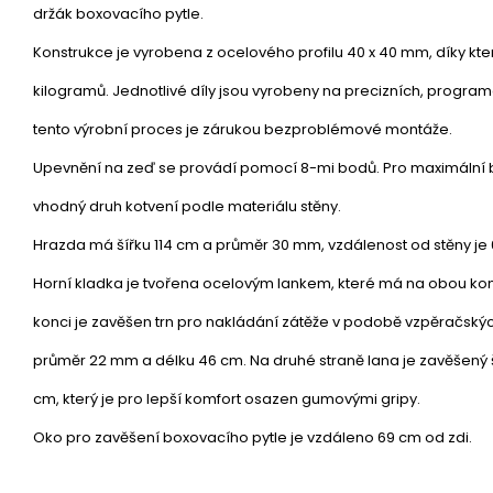
držák boxovacího pytle.
Konstrukce je vyrobena z ocelového profilu 40 x 40 mm, díky kt
kilogramů. Jednotlivé díly jsou vyrobeny na precizních, program
tento výrobní proces je zárukou bezproblémové montáže.
Upevnění na zeď se provádí pomocí 8-mi bodů. Pro maximální b
vhodný druh kotvení podle materiálu stěny.
Hrazda má šířku 114 cm a průměr 30 mm, vzdálenost od stěny je
Horní kladka je tvořena ocelovým lankem, které má na obou ko
konci je zavěšen trn pro nakládání zátěže v podobě vzpěračskýc
průměr 22 mm a délku 46 cm. Na druhé straně lana je zavěšený š
cm, který je pro lepší komfort osazen gumovými gripy.
Oko pro zavěšení boxovacího pytle je vzdáleno 69 cm od zdi.