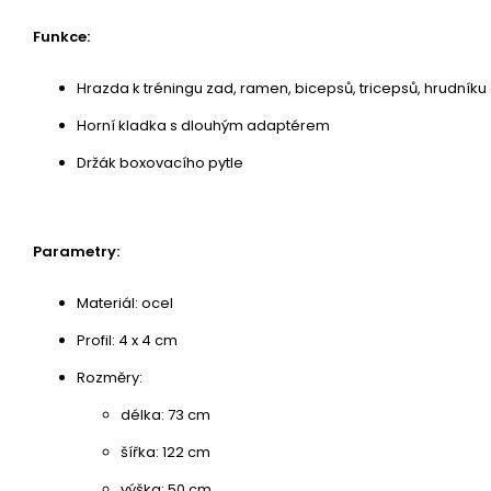
Funkce:
Hrazda k tréningu zad, ramen, bicepsů, tricepsů, hrudníku
Horní kladka s dlouhým adaptérem
Držák boxovacího pytle
Parametry:
Materiál: ocel
Profil: 4 x 4 cm
Rozměry:
délka: 73 cm
šířka: 122 cm
výška: 50 cm