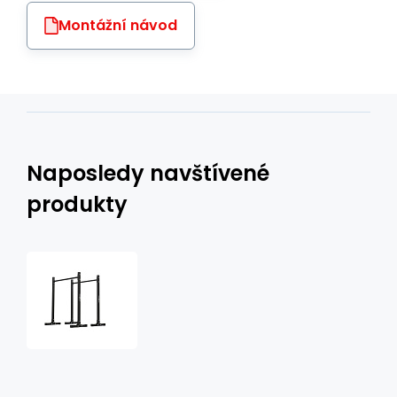
Montážní návod
Naposledy navštívené
produkty
Stojany
ke
klikům
MARBO
MH-
D011