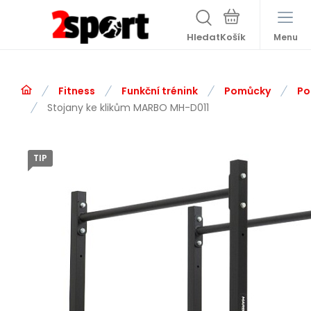
Hledat
Menu
Fitness
Funkční trénink
Pomůcky
Po
Stojany ke klikům MARBO MH-D011
TIP