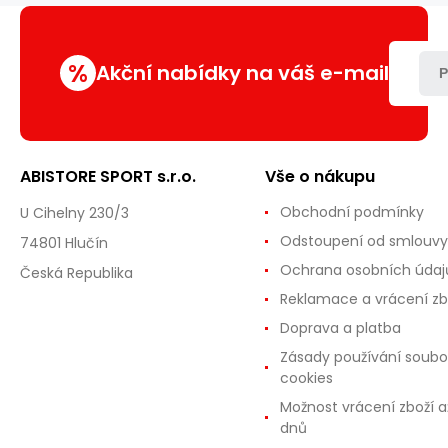
%
Akční nabídky na váš e-mail
P
ABISTORE SPORT s.r.o.
Vše o nákupu
Obchodní podmínky
U Cihelny 230/3
Odstoupení od smlouvy
74801 Hlučín
Ochrana osobních údaj
Česká Republika
Reklamace a vrácení zb
Doprava a platba
Zásady používání soubo
cookies
Možnost vrácení zboží a
dnů