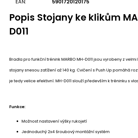
EAN:
5901720120175
Popis
Stojany ke klikům M
D011
Bradla pro funkční trénink MARBO MH-D011 jsou vyrobeny z velmi kv
stojany snesou zatížení až 140 kg. Cvičení s Push Up pomáhá roz
je tedy velice efektivní. MH-D011 slouží především k tréninku s vl
Funkce:
Možnost nastavení výšky rukojetí
Jednoduchý 2x4 šroubový montážní systém