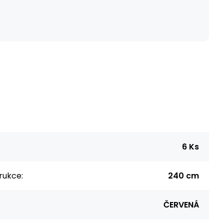
6 Ks
rukce:
240 cm
ČERVENÁ