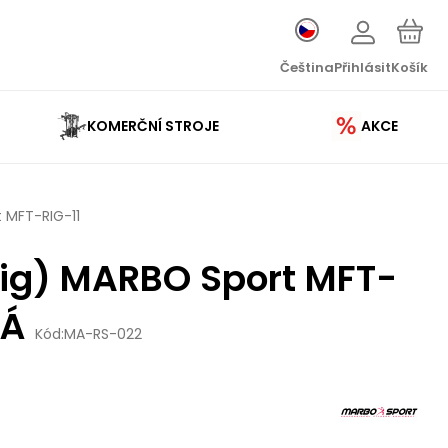
Čeština
Přihlásit
Košík
KOMERČNÍ STROJE
AKCE
 MFT-RIG-11
Rig) MARBO Sport MFT-
NÁ
Kód:
MA-RS-022