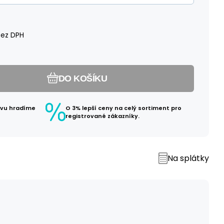
ez DPH
DO KOŠÍKU
avu hradíme
O 3% lepší ceny na celý sortiment pro
registrované zákazníky.
Na splátky
č