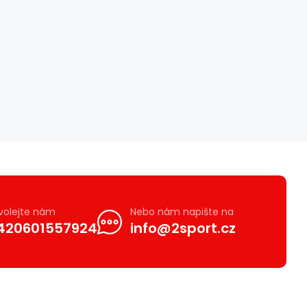
volejte nám
Nebo nám napište na
420601557924
info@2sport.cz