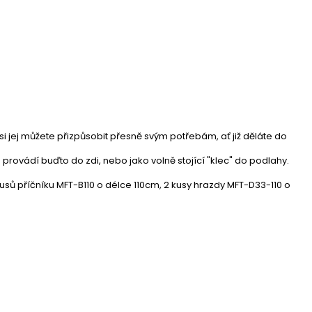
 jej můžete přizpůsobit přesně svým potřebám, ať již děláte do
e provádí buďto do zdi, nebo jako volně stojící "klec" do podlahy.
usů příčníku MFT-B110 o délce 110cm, 2 kusy hrazdy MFT-D33-110 o