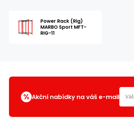
Power Rack (Rig)
MARBO Sport MFT-
RIG-11
%
Akční nabídky na váš e-mail