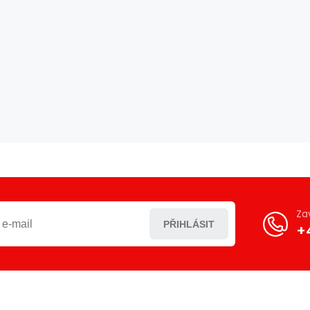
Za
PŘIHLÁSIT
+