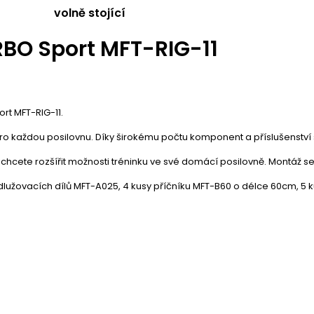
volně stojící
BO Sport MFT-RIG-11
t MFT-RIG-11.
 každou posilovnu. Díky širokému počtu komponent a příslušenství si
jen chcete rozšířit možnosti tréninku ve své domácí posilovně. Montáž s
dlužovacích dílů MFT-A025, 4 kusy příčníku MFT-B60 o délce 60cm, 5 k