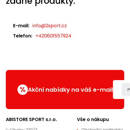
žádné produkty.
E-mail:
info@2sport.cz
Telefon:
+420601557924
%
Akční nabídky na váš e-mail
P
ABISTORE SPORT s.r.o.
Vše o nákupu
Obchodní podmínky