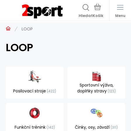
Hledat
Menu
LOOP
LOOP
Sportovní výživa,
Posilovací stroje
doplňky stravy
422
123
Funkční trénink
Činky, osy, závaží
142
311