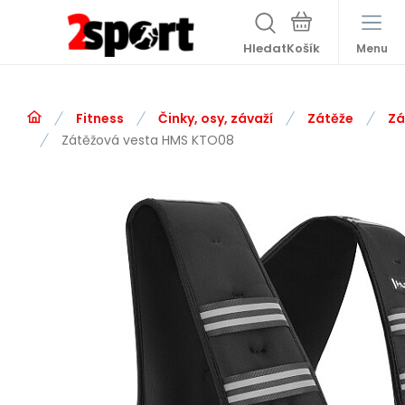
Hledat
Menu
Fitness
Činky, osy, závaží
Zátěže
Zá
Zátěžová vesta HMS KTO08