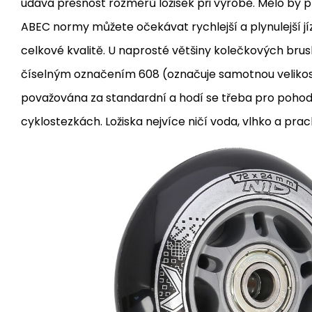
udává přesnost rozměrů ložisek při výrobě.
Mělo by pl
ABEC normy můžete očekávat rychlejší a plynulejší jíz
celkové kvalitě.
U naprosté většiny kolečkových bruslí
číselným označením 608 (označuje samotnou velikost 
považována za standardní a hodí se třeba pro pohod
cyklostezkách.
Ložiska nejvíce ničí voda, vlhko a prac