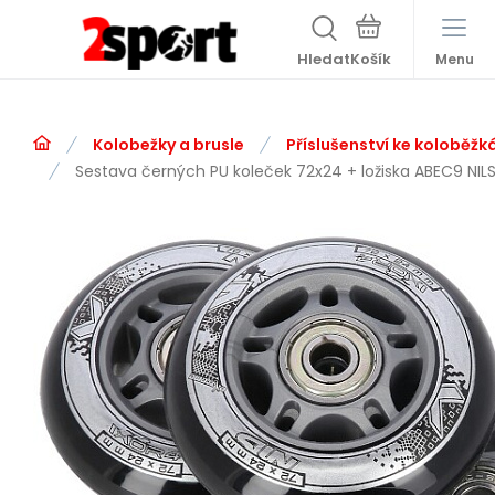
Hledat
Menu
Kolobežky a brusle
Příslušenství ke koloběžk
Sestava černých PU koleček 72x24 + ložiska ABEC9 NIL