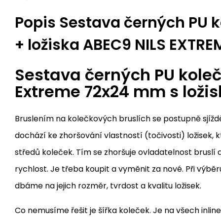
Popis
Sestava černých PU k
+ ložiska ABEC9 NILS EXTRE
Sestava černých PU koleč
Extreme 72x24 mm s ložis
Bruslením na kolečkových bruslích se postupně sjížd
dochází ke zhoršování vlastností (točivosti) ložisek, 
středů koleček. Tím se zhoršuje ovladatelnost bruslí a 
rychlost. Je třeba koupit a vyměnit za nové. Při výbě
dbáme na jejich rozměr, tvrdost a kvalitu ložisek.
Co nemusíme řešit je šířka koleček. Je na všech inlin