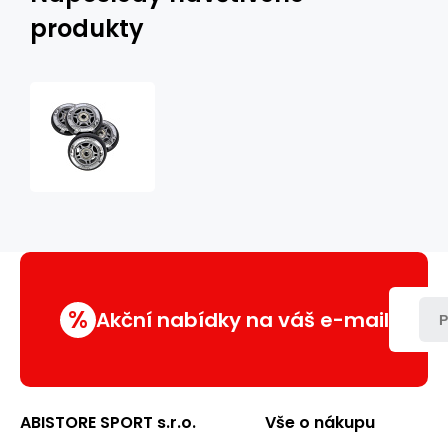
produkty
Sestava
černých
PU
koleček
72x24
+
ložiska
ABEC9
NILS
EXTREME
%
Akční nabídky na váš e-mail
P
ABISTORE SPORT s.r.o.
Vše o nákupu