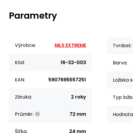
Parametry
Výrobce:
NILS EXTREME
Tvrdost:
Kód:
16-32-003
Barva:
EAN:
5907695557251
Ložiska s
Záruka:
2 roky
Typ ložis
Průměr:
72 mm
Hodnota
Šířka:
24 mm