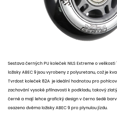
Sestava černých PU koleček NILS Extreme o velikosti
ložisky ABEC 9 jsou vyrobeny z polyuretanu, což je kval
Tvrdost koleček 82A je ideální hodnotou pro pohlcová
zachování vysoké přilnavosti k podkladu, takový zlatý
černé a mají lehce grafický design v černo šedé barv
osazeno dvěma ložisky ABEC 9 pro plynulou jízdu.