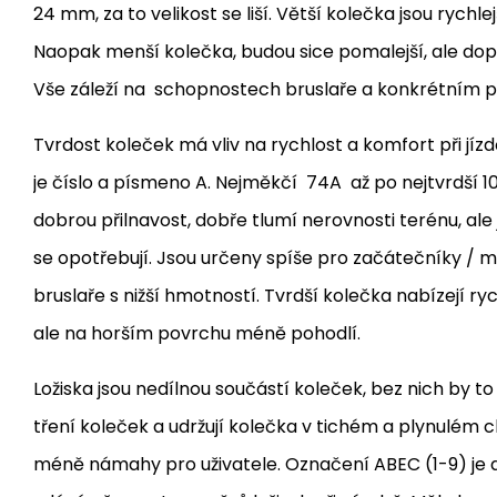
24 mm, za to
velikost se liší. Větší kolečka jsou rychle
Naopak menší kolečka, budou sice pomalejší, ale dopře
Vše záleží na schopnostech bruslaře a konkrétním po
Tvrdost koleček
má vliv na rychlost a komfort při jíz
je číslo a písmeno A. Nejměkčí 74A až po nejtvrdší 1
dobrou přilnavost, dobře tlumí nerovnosti terénu, ale 
se opotřebují. Jsou určeny spíše pro začátečníky / m
bruslaře s nižší hmotností.
Tvrdší kolečka nabízejí ryc
ale na horším povrchu méně pohodlí.
Ložiska jsou nedílnou součástí koleček, bez nich by to 
tření koleček a udržují kolečka v tichém a plynulém
méně námahy pro uživatele. Označení
ABEC (1-9) je