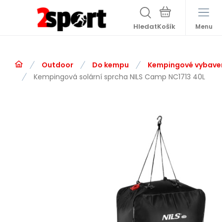
Hledat
Menu
Outdoor
Do kempu
Kempingové vybave
Kempingová solární sprcha NILS Camp NC1713 40L