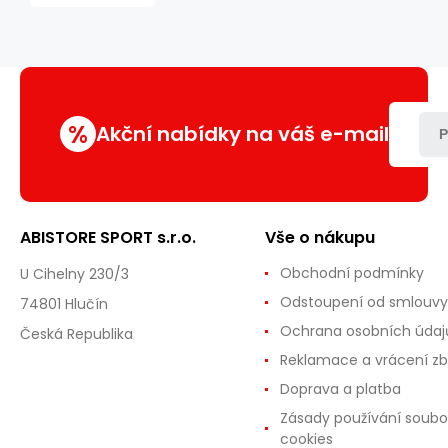
Camp
NC1713
40L
%
Akční nabídky na váš e-mail
P
ABISTORE SPORT s.r.o.
Vše o nákupu
Obchodní podmínky
U Cihelny 230/3
Odstoupení od smlouvy
74801 Hlučín
Ochrana osobních údaj
Česká Republika
Reklamace a vrácení zb
Doprava a platba
Zásady používání soubo
cookies