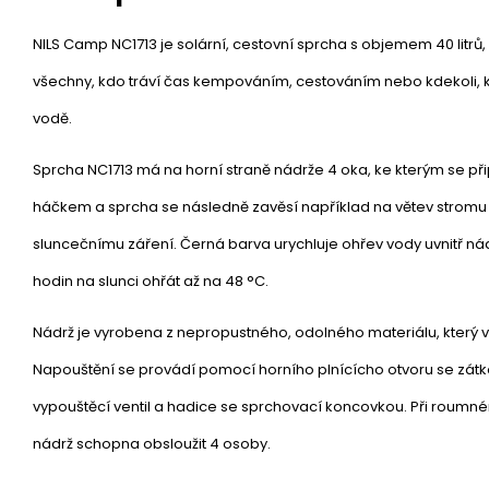
NILS Camp NC1713 je solární, cestovní sprcha s objemem 40 litrů,
všechny, kdo tráví čas kempováním, cestováním nebo kdekoli, k
vodě.
Sprcha NC1713 má na horní straně nádrže 4 oka, ke kterým se př
háčkem a sprcha se následně zavěsí například na větev stromu 
sluncečnímu záření. Černá barva urychluje ohřev vody uvnitř nád
hodin na slunci ohřát až na 48 °C.
Nádrž je vyrobena z nepropustného, odolného materiálu, který 
Napouštění se provádí pomocí horního plnícícho otvoru se zátko
vypouštěcí ventil a hadice se sprchovací koncovkou. Při roumn
nádrž schopna obsloužit 4 osoby.