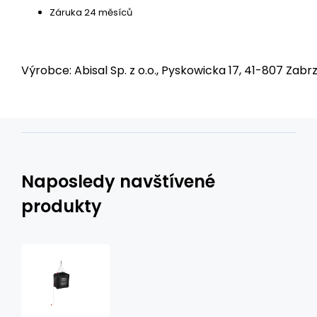
Záruka 24 měsíců
Výrobce: Abisal Sp. z o.o., Pyskowicka 17, 41-807 Zabrz
Naposledy navštívené
produkty
Kempingová
solární
sprcha
NILS