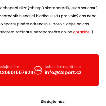
 Pochopení různých typů skateboardů, jejich součástí
 začátečník hledající hladkou jízdu pro volný čas nebo
o sportu plném adrenalinu. Proto si dejte na čas,
e skatem začínáte, nezapomeňte ani na
chrániče
:)
volejte nám
Nebo nám napište na
420601557924
info@2sport.cz
Sledujte nás