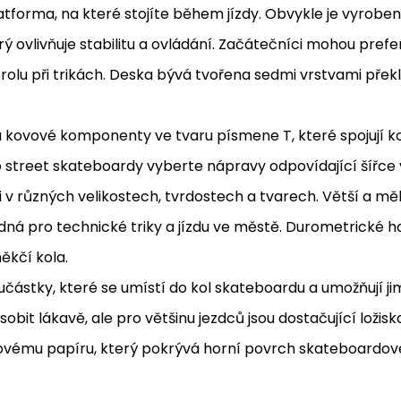
latforma, na které stojíte během jízdy. Obvykle je vyrob
erý ovlivňuje stabilitu a ovládání. Začátečníci mohou prefer
trolu při trikách. Deska bývá tvořena sedmi vrstvami překl
kovové komponenty ve tvaru písmene T, které spojují kola 
 street skateboardy vyberte nápravy odpovídající šířce 
i v různých velikostech, tvrdostech a tvarech. Větší a měk
odná pro technické triky a jízdu ve městě. Durometrické 
ěkčí kola.
oučástky, které se umístí do kol skateboardu a umožňují 
bit lákavě, ale pro většinu jezdců jsou dostačující ložis
vému papíru, který pokrývá horní povrch skateboardové 