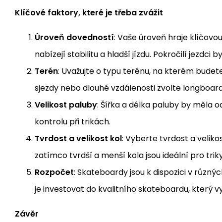
Klíčové faktory, které je třeba zvážit
Úroveň dovedností
: Vaše úroveň hraje klíčov
nabízejí stabilitu a hladší jízdu. Pokročilí jezd
Terén
: Uvažujte o typu terénu, na kterém budete
sjezdy nebo dlouhé vzdálenosti zvolte longboard
Velikost paluby
: Šířka a délka paluby by měla odp
kontrolu při trikách.
Tvrdost a velikost kol
: Vyberte tvrdost a velik
zatímco tvrdší a menší kola jsou ideální pro trik
Rozpočet
: Skateboardy jsou k dispozici v různ
je investovat do kvalitního skateboardu, který v
Závěr