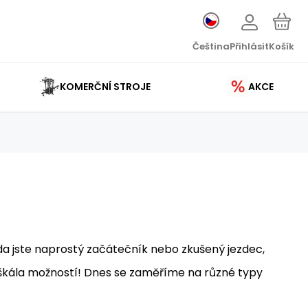
Čeština
Přihlásit
Košík
KOMERČNÍ STROJE
AKCE
 zda jste naprostý začátečník nebo zkušený jezdec,
ká škála možností! Dnes se zaměříme na různé typy