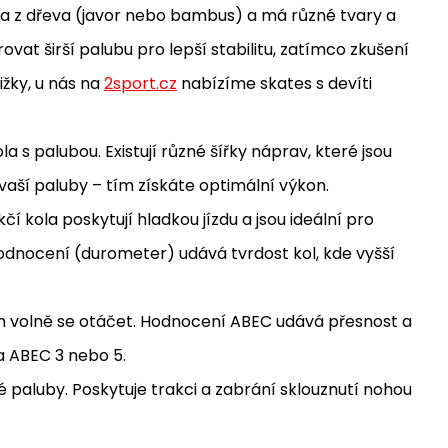
ena z dřeva (javor nebo bambus) a má různé tvary a
ovat širší palubu pro lepší stabilitu, zatímco zkušení
ižky, u nás na
2sport.cz
nabízíme skates s devíti
s palubou. Existují různé šířky náprav, které jsou
vaší paluby – tím získáte optimální výkon.
čí kola poskytují hladkou jízdu a jsou ideální pro
hodnocení (durometer) udává tvrdost kol, kde vyšší
jim volně se otáčet. Hodnocení ABEC udává přesnost a
ka ABEC 3 nebo 5.
paluby. Poskytuje trakci a zabrání sklouznutí nohou