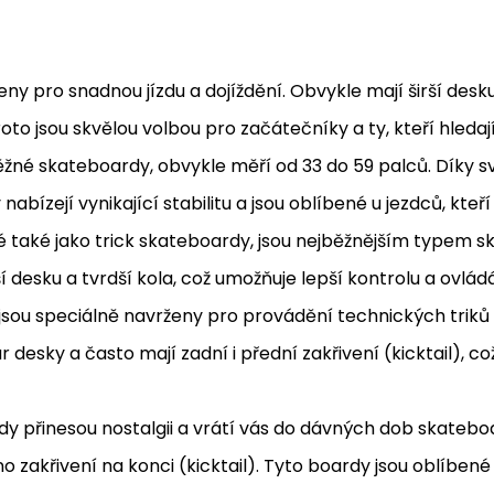
eny pro snadnou jízdu a dojíždění. Obvykle mají širší desku
oto jsou skvělou volbou pro začátečníky a ty, kteří hledaj
 běžné skateboardy, obvykle měří od 33 do 59 palců. Díky s
abízejí vynikající stabilitu a jsou oblíbené u jezdců, kteří
é také jako trick skateboardy, jsou nejběžnějším typem 
esku a tvrdší kola, což umožňuje lepší kontrolu a ovládán
 jsou speciálně navrženy pro provádění technických triků
r desky a často mají zadní i přední zakřivení (kicktail), 
dy přinesou nostalgii a vrátí vás do dávných dob skateboa
 zakřivení na konci (kicktail). Tyto boardy jsou oblíbené 