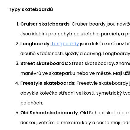
Typy skateboardů
Cruiser skateboards
: Cruiser boardy jsou navrž
Jsou ideální pro pohyb po ulicích a parcích, a pr
Longboardy
:
Longboardy
jsou delší a širší než
dlouhé vzdálenosti, sjezdy a carving. Longboardy n
Street skateboards
: Street skateboardy, znám
manévrů ve skateparku nebo ve městě. Mají užší d
Freestyle skateboards
: Freestyle skateboardy
obvykle kolečka střední velikosti, symetrický tva
polohách.
Old School skateboardy
: Old School skateboar
deskou, většími a měkčími koly a často mají jedno