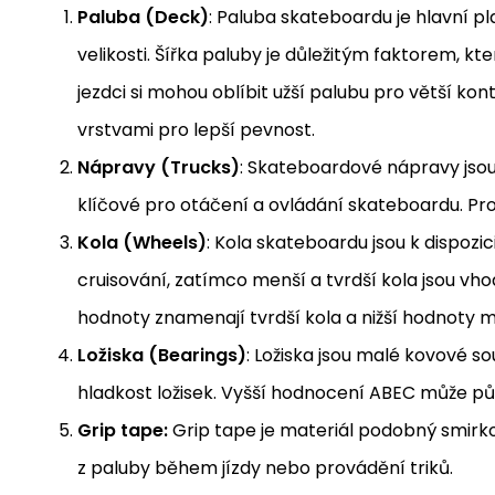
Paluba (Deck)
: Paluba skateboardu je hlavní p
velikosti. Šířka paluby je důležitým faktorem, kt
jezdci si mohou oblíbit užší palubu pro větší kon
vrstvami pro lepší pevnost.
Nápravy (Trucks)
: Skateboardové nápravy jsou 
klíčové pro otáčení a ovládání skateboardu. Pro
Kola (Wheels)
: Kola skateboardu jsou k dispozic
cruisování, zatímco menší a tvrdší kola jsou vh
hodnoty znamenají tvrdší kola a nižší hodnoty m
Ložiska (Bearings)
: Ložiska jsou malé kovové s
hladkost ložisek. Vyšší hodnocení ABEC může půso
Grip tape:
Grip tape je materiál podobný smirko
z paluby během jízdy nebo provádění triků.