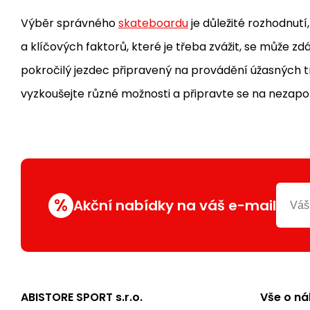
Výběr správného
skateboardu
je důležité rozhodnutí
a klíčových faktorů, které je třeba zvážit, se může zdá
pokročilý jezdec připravený na provádění úžasných tri
vyzkoušejte různé možnosti a připravte se na neza
%
Akční nabídky na váš e-mail
ABISTORE SPORT s.r.o.
Vše o n