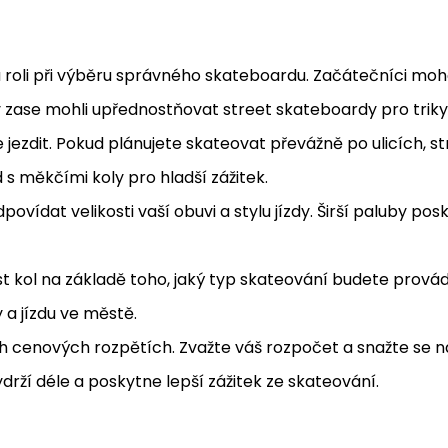
ou roli při výběru správného skateboardu. Začátečníci mo
ci by zase mohli upřednostňovat street skateboardy pro tri
 jezdit. Pokud plánujete skateovat převážně po ulicích, 
 s měkčími koly pro hladší zážitek.
ovídat velikosti vaší obuvi a stylu jízdy. Širší paluby posk
ost kol na základě toho, jaký typ skateování budete provád
y a jízdu ve městě.
ých cenových rozpětích. Zvažte váš rozpočet a snažte se 
ydrží déle a poskytne lepší zážitek ze skateování.