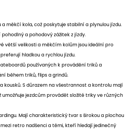
 a měkčí kola, což poskytuje stabilní a plynulou jízdu.
í pohodlný a pohodový zážitek z jízdy.
vé větší velikosti a měkčím kolům jsou ideální pro
 preferují hladkou a rychlou jízdu.
skateboardů používaných k provádění triků a
í během triků, flips a grindů.
 a kousků. S důrazem na všestrannost a kontrolu mají
což umožňuje jezdcům provádět složité triky ve různých
rdingu. Mají charakteristický tvar s širokou a plochou
mezi retro nadšenci a těmi, kteří hledají jedinečný