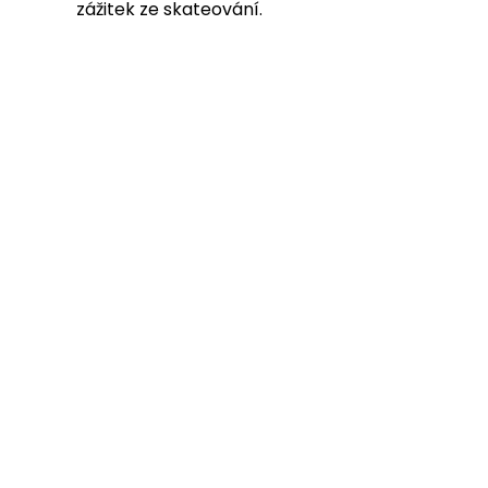
zážitek ze skateování.
Longboard NILS Extreme Wood Homeland je 