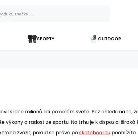
SPORTY
OUTDOOR
lovil srdce milionů lidí po celém světě. Bez ohledu na to,
e výkony a radost ze sportu. Na trhu je k dispozici širo
 je třeba zvážit, pokud se právě po
skateboardu
poohlížíte.