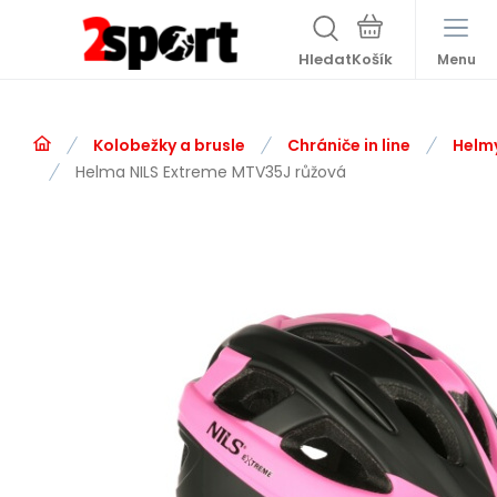
Hledat
Menu
Kolobežky a brusle
Chrániče in line
Helm
Helma NILS Extreme MTV35J růžová