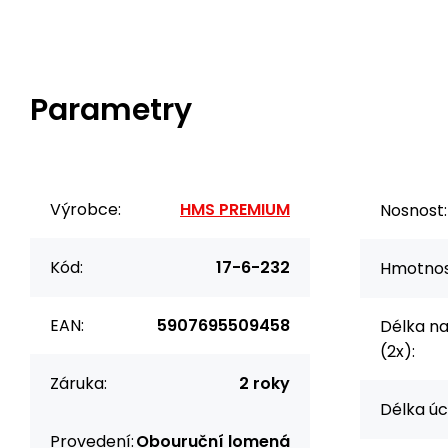
Parametry
Výrobce:
HMS PREMIUM
Nosnost:
Kód:
17-6-232
Hmotnos
EAN:
5907695509458
Délka na
(2x):
Záruka:
2 roky
Délka úc
Provedení:
Obouruční lomená