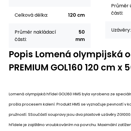
Průměr 
části:
Celková délka:
120 cm
Uzávěry:
Průměr nakládací
50
části:
mm
Popis
Lomená olympijská 
PREMIUM GOL160 120 cm x
Lomená olympijská hřídel GOL160 HMS byla vyrobena ze speciáln
prošla procesem kalení. Produkt HMS se vyznačuje pevností v 
pružností. SSoučástí soupravy jsou dva plastové uzávěry ZG100
hřídele je zajištěno vroubkováním na povrchu. Maximální zatíže