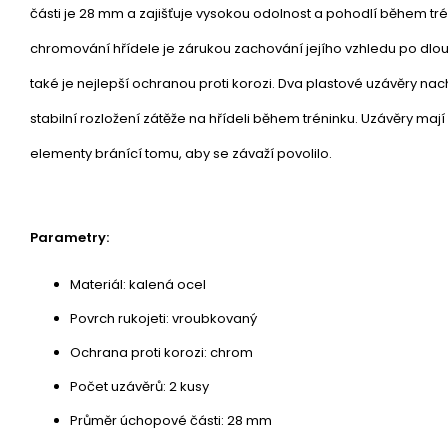
části je 28 mm a zajišťuje vysokou odolnost a pohodlí během tré
chromování hřídele je zárukou zachování jejího vzhledu po dlou
také je nejlepší ochranou proti korozi. Dva plastové uzávěry nach
stabilní rozložení zátěže na hřídeli během tréninku. Uzávěry mají
elementy bránící tomu, aby se závaží povolilo.
Parametry:
Materiál: kalená ocel
Povrch rukojeti: vroubkovaný
Ochrana proti korozi: chrom
Počet uzávěrů: 2 kusy
Průměr úchopové části: 28 mm