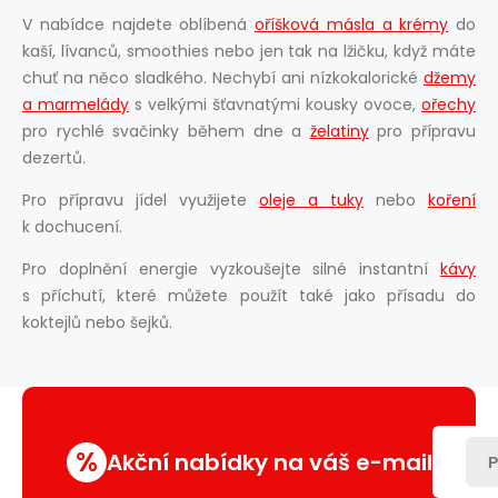
V nabídce najdete oblíbená
oříšková másla a krémy
do
kaší, lívanců, smoothies nebo jen tak na lžičku, když máte
chuť na něco sladkého. Nechybí ani nízkokalorické
džemy
a marmelády
s velkými šťavnatými kousky ovoce,
ořechy
pro rychlé svačinky během dne a
želatiny
pro přípravu
dezertů.
Pro přípravu jídel využijete
oleje a tuky
nebo
koření
k dochucení.
Pro doplnění energie vyzkoušejte silné instantní
kávy
s příchutí, které můžete použít také jako přísadu do
koktejlů nebo šejků.
%
Akční nabídky na váš e-mail
P