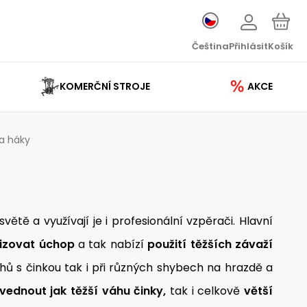
Čeština
Přihlásit
Košík
KOMERČNÍ STROJE
AKCE
a háky
tě a využívají je i profesionální vzpěrači. Hlavní
lizovat úchop
a tak nabízí
použití těžších závaží
ihů s činkou tak i při různých shybech na hrazdě a
vednout jak těžší váhu činky,
tak i celkově
větší