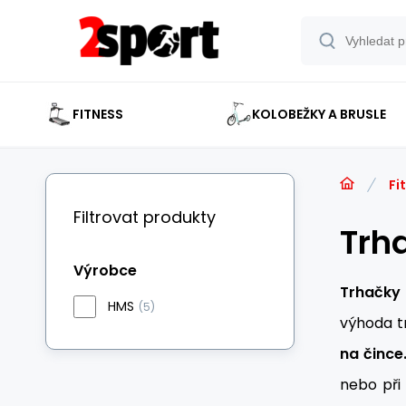
FITNESS
KOLOBEŽKY A BRUSLE
Fi
Filtrovat produkty
Trh
Výrobce
Trhačky
HMS
(5)
výhoda t
na čince
nebo při