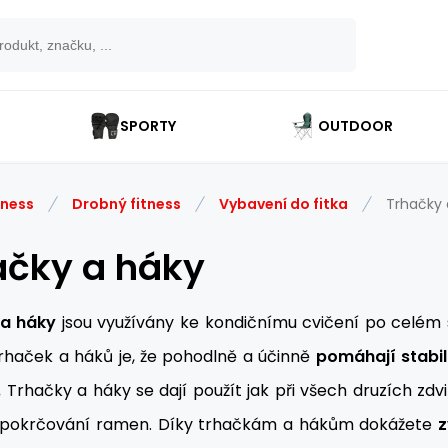
SPORTY
OUTDOOR
tness
Drobný fitness
Vybavení do fitka
Trhačky 
ačky a háky
 a háky
jsou využívány ke kondičnímu cvičení po celém svě
rhaček a háků je, že pohodlně a účinně
pomáhají stabi
.
Trhačky a háky se dají použít jak při všech druzích zdv
 pokrčování ramen. Díky trhačkám a hákům dokážete
z