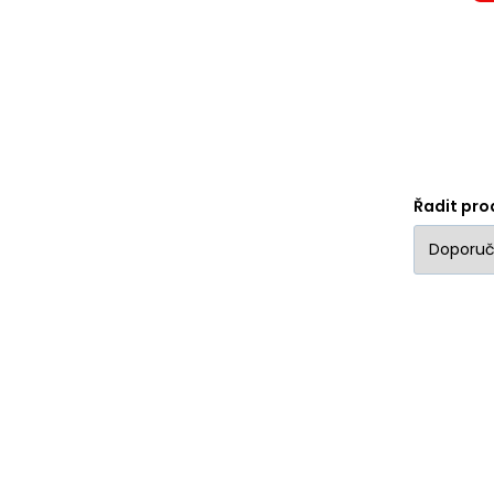
trhaček je, že pohodlně a
tr
účinně pomáhají
úč
stabilizovat úchop a tak
st
nabízí použití těžších závaží
na
na čince. Trhačky se dají
na
použít jak při v
pou
Řadit pro
HM
li