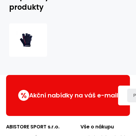
produkty
Fitness
rukavice
DBX
BUSHIDO
DBX-
WG-
156
%
Akční nabídky na váš e-mail
P
ABISTORE SPORT s.r.o.
Vše o nákupu