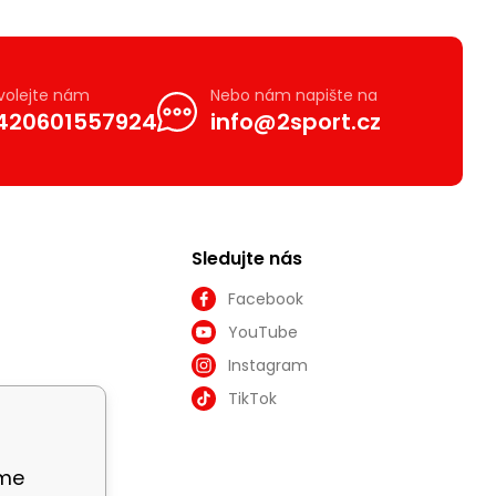
volejte nám
Nebo nám napište na
420601557924
info@2sport.cz
Sledujte nás
Facebook
YouTube
Instagram
TikTok
áme