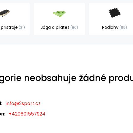
přístroje
Jóga a pilates
Podlahy
21
86
69
gorie neobsahuje žádné produ
:
info@2sport.cz
on:
+420601557924