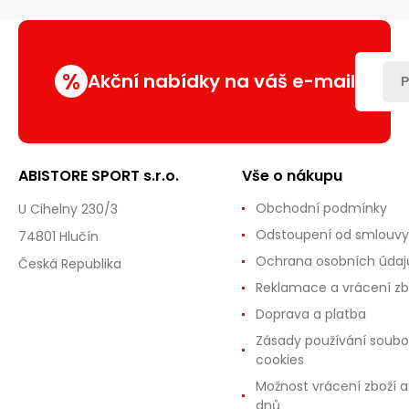
%
Akční nabídky na váš e-mail
P
ABISTORE SPORT s.r.o.
Vše o nákupu
Obchodní podmínky
U Cihelny 230/3
Odstoupení od smlouvy
74801 Hlučín
Ochrana osobních údaj
Česká Republika
Reklamace a vrácení zb
Doprava a platba
Zásady používání soubo
cookies
Možnost vrácení zboží a
dnů