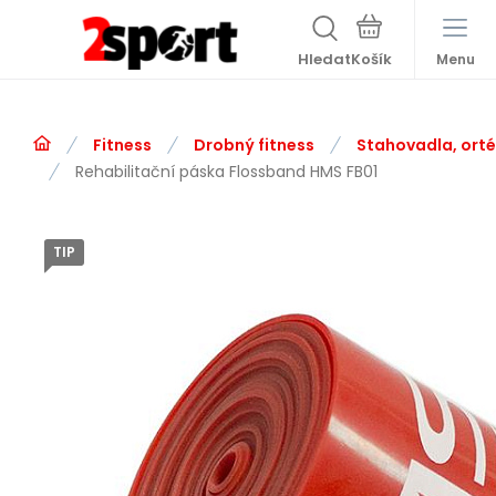
Hledat
Menu
Fitness
Drobný fitness
Stahovadla, ort
Rehabilitační páska Flossband HMS FB01
TIP