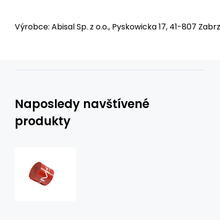
Výrobce: Abisal Sp. z o.o., Pyskowicka 17, 41-807 Zabrz
Naposledy navštívené
produkty
Rehabilitační
páska
Flossband
HMS
FB01