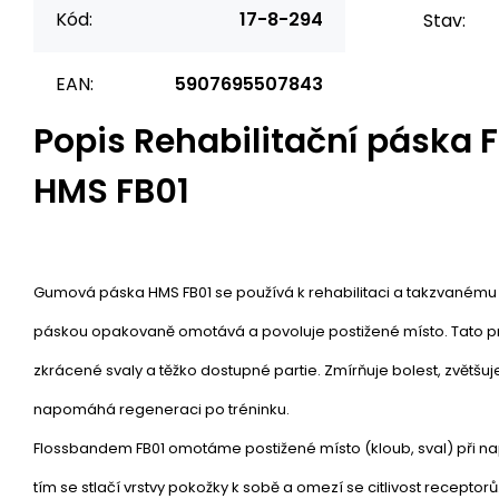
Kód:
17-8-294
Stav:
EAN:
5907695507843
Popis
Rehabilitační páska 
HMS FB01
Gumová páska HMS FB01 se používá k rehabilitaci a takzvanému 
páskou opakovaně omotává a povoluje postižené místo. Tato 
zkrácené svaly a těžko dostupné partie. Zmírňuje bolest, zvětšu
napomáhá regeneraci po tréninku.
Flossbandem FB01 omotáme postižené místo (kloub, sval) při nap
tím se stlačí vrstvy pokožky k sobě a omezí se citlivost recepto