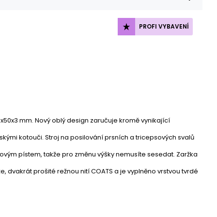
PROFI VYBAVENÍ
00x50x3 mm. Nový oblý design zaručuje kromě vynikající
skými kotouči. Stroj na posilování prsních a tricepsových svalů
ovým pístem, takže pro změnu výšky nemusíte sesedat. Zaržka
e, dvakrát prošité režnou nití COATS a je vyplněno vrstvou tvrdé