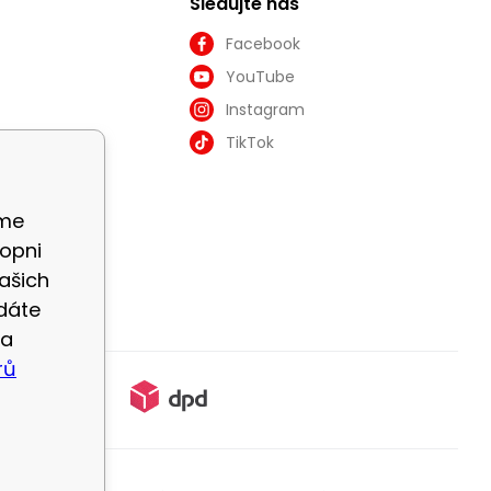
Sledujte nás
Facebook
YouTube
Instagram
TikTok
áme
opni
ašich
dáte
na
rů