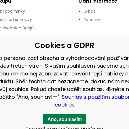
ákupu
Další informace
ní podmínky
O nás
ení od smlouvy
Recenze
 osobních údajů
ce a vrácení zboží
Cookies a GDPR
 a platba
používání souborů
o personalizaci obsahu a vyhodnocování použív
kies třetích stran. S vaším souhlasem budeme sch
 vrácení zboží až do 30
ebu i mimo něj zobrazovat relevantnější nabídky n
duktů. Sběr těchto dat nezačneme, dokud nám ne
vůj souhlas. Pokud chcete udělit souhlas, klikněte 
lačítko "Ano, souhlasím".
Souhlas s použitím soubo
cookies
Ano, souhlasím