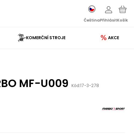
Čeština
Přihlásit
Košík
KOMERČNÍ STROJE
AKCE
RBO MF-U009
Kód:
17-3-278