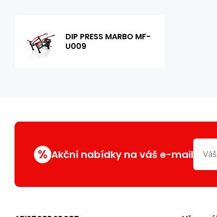
DIP PRESS MARBO MF-
U009
%
Akční nabídky na váš e-mail