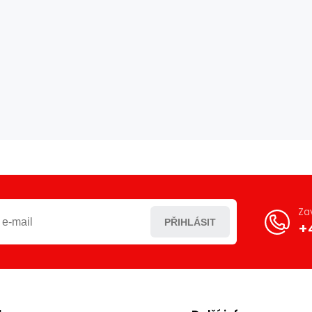
Za
PŘIHLÁSIT
+