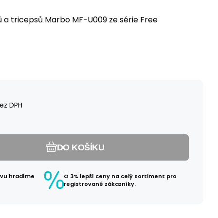
lů a tricepsů Marbo MF-U009 ze série Free
ez DPH
DO KOŠÍKU
avu hradíme
O 3% lepší ceny na celý sortiment pro
registrované zákazníky.