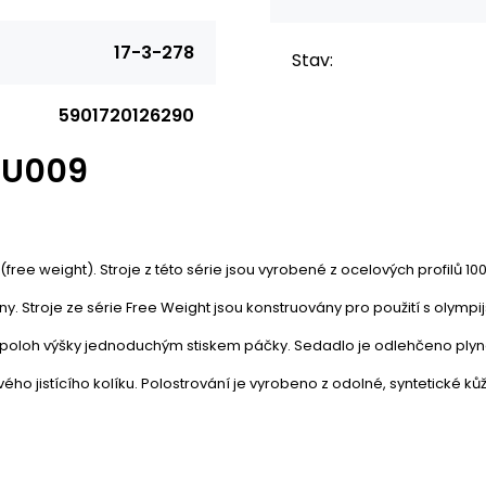
17-3-278
Stav:
5901720126290
-U009
free weight). Stroje z této série jsou vyrobené z ocelových profilů 1
y. Stroje ze série Free Weight jsou konstruovány pro použití s olympij
poloh výšky jednoduchým stiskem páčky. Sedadlo je odlehčeno plyn
o jistícího kolíku. Polostrování je vyrobeno z odolné, syntetické kůž