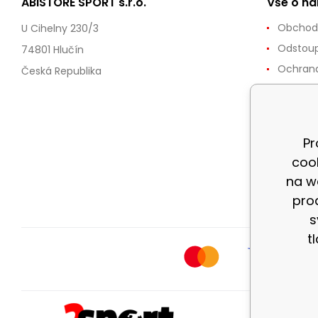
ABISTORE SPORT s.r.o.
Vše o n
Obchod
U Cihelny 230/3
Odstoup
74801 Hlučín
Ochrana
Česká Republika
Reklama
Doprava
Zásady 
Pr
cookies
coo
Možnost
na w
dnů
pro
s
t