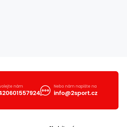
volejte nám
Nebo nám napište na
420601557924
info@2sport.cz