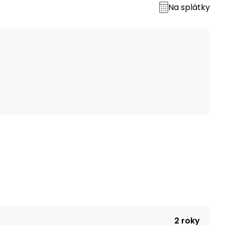
Na splátky
č
2 roky