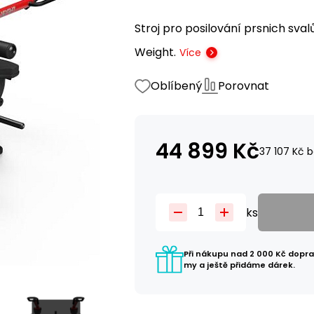
Stroj pro posilování prsnich sva
Weight.
Více
Oblíbený
Porovnat
44 899
Kč
37 107
Kč
b
ks
Při nákupu nad 2 000 Kč dopr
my a ještě přidáme dárek.