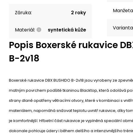
Manžeta p
Záruka:
2 roky
Varianta
Materiál:
syntetická kůže
Popis
Boxerské rukavice D
B-2v18
Boxerské rukavice DBX BUSHIDO B-2v18 jsou vyrobeny ze zpevněné
matným povrchem podšité tkaninou Blacktop, která odolává po
strany dlaně opatřeny větracími otvory, které v kombinaci s vnit
materiálem, napomáhá snižovat teplotu uvnitř rukavice, díky tom
je komfortnější. Hřbetní část rukavice je vyplněná speciální o
dokonale pohlcuje údery i během delšího a intenzivnějšího tréni