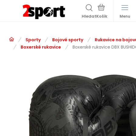
Hledat
Menu
Sporty
Bojové sporty
Rukavice na bojov
Boxerské rukavice
Boxerské rukavice DBX BUSHID