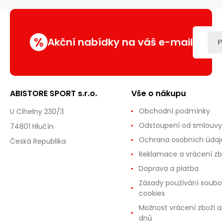
%
Akční nabídky na váš e-mail
P
ABISTORE SPORT s.r.o.
Vše o nákupu
Obchodní podmínky
U Cihelny 230/3
Odstoupení od smlouvy
74801 Hlučín
Ochrana osobních údaj
Česká Republika
Reklamace a vrácení zb
Doprava a platba
Zásady používání soubo
cookies
Možnost vrácení zboží a
dnů