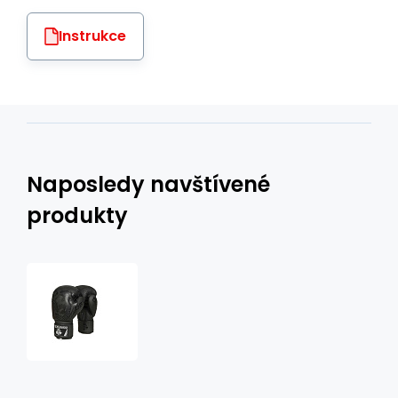
Instrukce
Naposledy navštívené
produkty
Boxerské
rukavice
DBX
BUSHIDO
B-
2v18