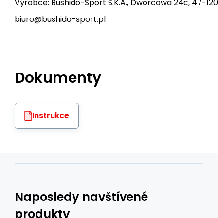
Výrobce: Bushido-Sport S.K.A., Dworcowa 24c, 47-120
biuro@bushido-sport.pl
Dokumenty
Instrukce
Naposledy navštívené
produkty