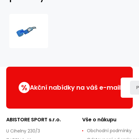
Boxerská
omotávka
DBX
BUSHIDO
PRO
modrá
%
Akční nabídky na váš e-mail
P
ABISTORE SPORT s.r.o.
Vše o nákupu
Obchodní podmínky
U Cihelny 230/3