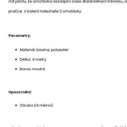
mít jistotu, že omotávka nezašpiní Vaše dlaně během tréninku, 
pračce. V balení naleznete 2 omotávky.
Parametry:
Materiál: bavlna, polyester
Délka: 4 metry
Barva: modrá
Upozornění:
Záruka 24 měsíců