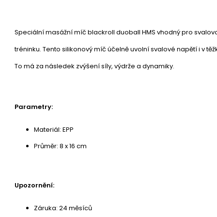
Speciální masážní míč blackroll duoball HMS vhodný pro svalo
tréninku. Tento silikonový míč účelně uvolní svalové napětí i v t
To má za následek zvýšení síly, výdrže a dynamiky.
Parametry:
Materiál: EPP
Průměr: 8 x 16 cm
Upozornění:
Záruka: 24 měsíců