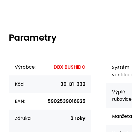
Parametry
Výrobce:
DBX BUSHIDO
Systém
ventilac
Kód:
30-B1-332
Výplň
rukavice
EAN:
5902539016925
Manžeta p
Záruka:
2 roky