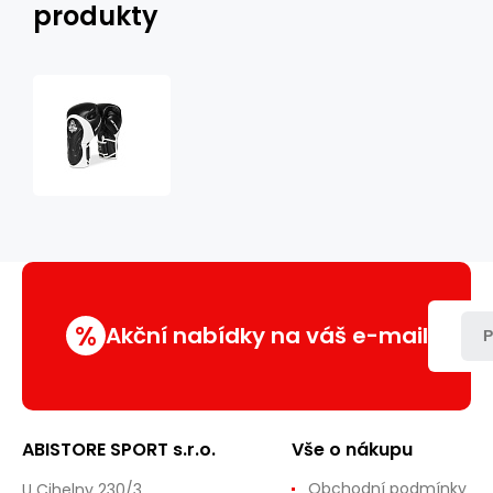
produkty
Boxerské
rukavice
DBX
BUSHIDO
BB5
%
Akční nabídky na váš e-mail
P
ABISTORE SPORT s.r.o.
Vše o nákupu
Obchodní podmínky
U Cihelny 230/3