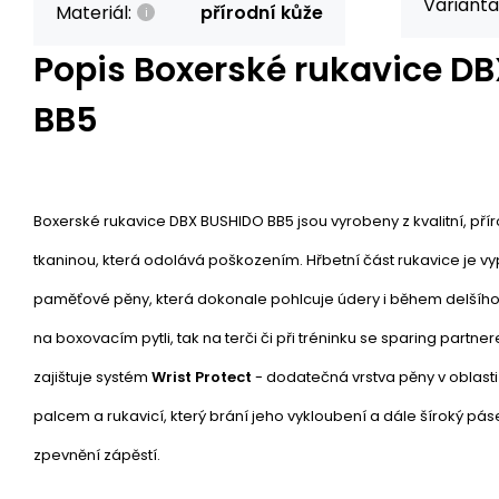
Varianta
Materiál:
přírodní kůže
Popis
Boxerské rukavice D
BB5
Boxerské rukavice DBX BUSHIDO BB5 jsou vyrobeny z kvalitní, přír
tkaninou, která odolává poškozením. Hřbetní část rukavice je 
paměťové pěny, která dokonale pohlcuje údery i během delšího a
na boxovacím pytli, tak na terči či při tréninku se sparing partn
zajištuje systém
Wrist Protect
- dodatečná vrstva pěny v oblasti
palcem a rukavicí, který brání jeho vykloubení a dále šíroký p
zpevnění zápěstí.