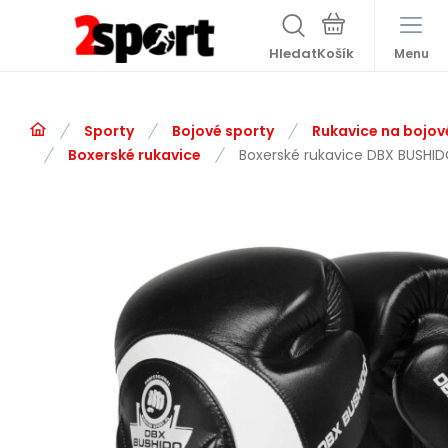
Hledat
Menu
Sporty
Bojové sporty
Rukavice na bojov
Boxerské rukavice
Boxerské rukavice DBX BUSHID