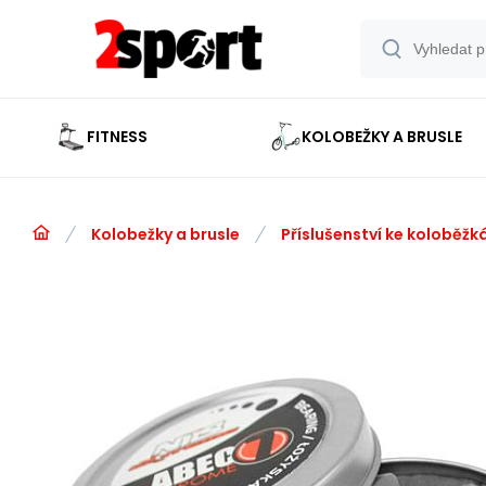
FITNESS
KOLOBEŽKY A BRUSLE
Kolobežky a brusle
Příslušenství ke koloběžk