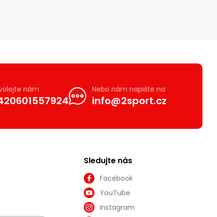
volejte nám
Nebo nám napište na
420601557924
info@2sport.cz
Sledujte nás
Facebook
YouTube
Instagram