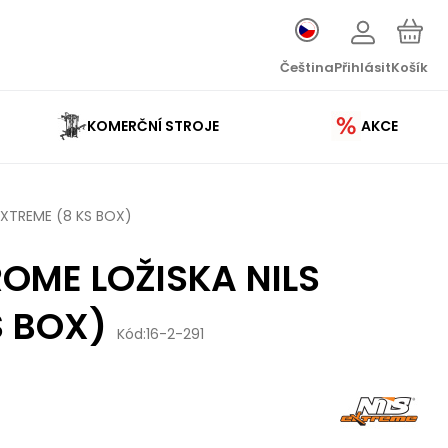
Čeština
Přihlásit
Košík
KOMERČNÍ STROJE
AKCE
EXTREME (8 KS BOX)
ROME LOŽISKA NILS
S BOX)
Kód:
16-2-291