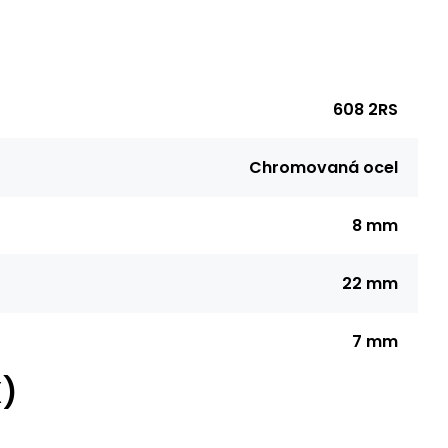
608 2RS
Chromovaná ocel
8 mm
22 mm
7 mm
X)