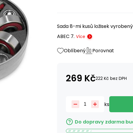
Sada 8-mi kusů ložisek vyroben
ABEC 7.
Více
Oblíbený
Porovnat
269
Kč
222
Kč
bez DPH
ks
Do dopravy zdarma bud