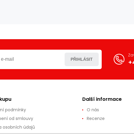
Za
PŘIHLÁSIT
+
ákupu
Další informace
ní podmínky
O nás
ení od smlouvy
Recenze
 osobních údajů