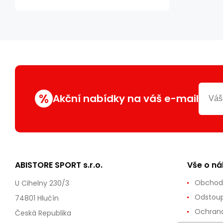
%
Akční nabídky na váš e-mail
ABISTORE SPORT s.r.o.
Vše o n
Obchod
U Cihelny 230/3
Odstoup
74801 Hlučín
Ochrana
Česká Republika