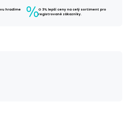
avu hradíme
O 3% lepší ceny na celý sortiment pro
registrované zákazníky.
č