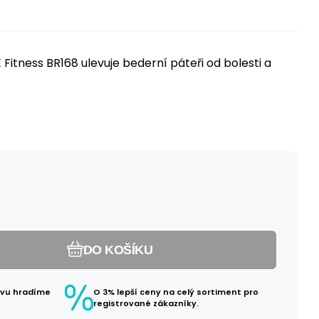
 Fitness BR168 ulevuje bederní páteři od bolesti a
DO KOŠÍKU
avu hradíme
O 3% lepší ceny na celý sortiment pro
registrované zákazníky.