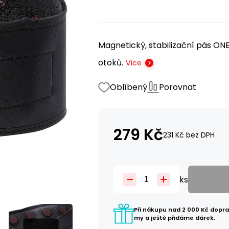
Magnetický, stabilizační pás ONE
otoků.
Více
Oblíbený
Porovnat
279
Kč
231
Kč
bez DPH
ks
Při nákupu nad 2 000 Kč dopr
my a ještě přidáme dárek.