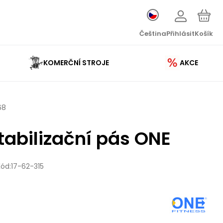
Čeština
Přihlásit
Košík
KOMERČNÍ STROJE
AKCE
68
tabilizační pás ONE
Kód:
17-62-315