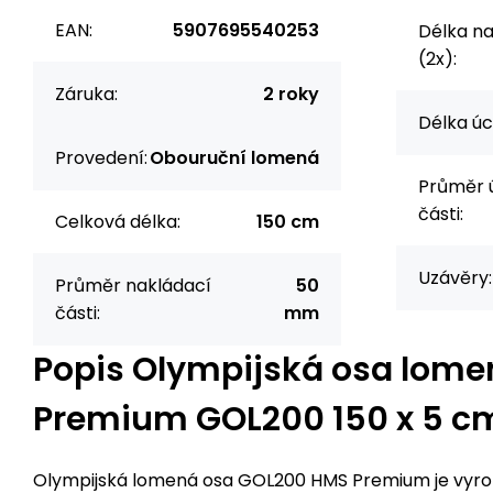
EAN:
5907695540253
Délka na
(2x):
Záruka:
2 roky
Délka úc
Provedení:
Obouruční lomená
Průměr 
části:
Celková délka:
150 cm
Uzávěry:
Průměr nakládací
50
části:
mm
Popis
Olympijská osa lom
Premium GOL200 150 x 5 c
Olympijská lomená osa GOL200 HMS Premium je vyro