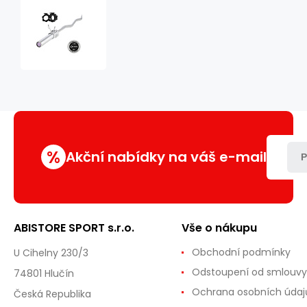
Olympijská
osa
lomená
HMS
Premium
GOL200
150
x
5
cm
%
+
Akční nabídky na váš e-mail
P
ZG1000
ABISTORE SPORT s.r.o.
Vše o nákupu
Obchodní podmínky
U Cihelny 230/3
Odstoupení od smlouvy
74801 Hlučín
Ochrana osobních údaj
Česká Republika